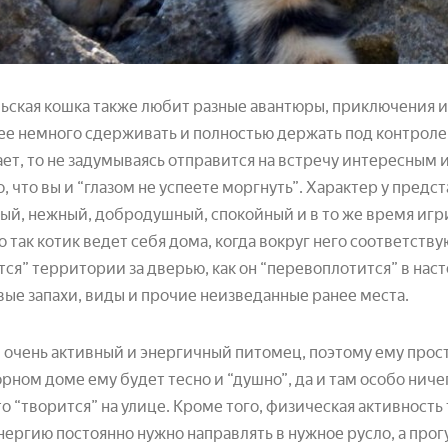
ьская кошка также любит разные авантюры, приключения и
ее немного сдерживать и полностью держать под контролем
ет, то не задумываясь отправится на встречу интересным
, что вы и “глазом не успеете моргнуть”. Характер у пред
ый, нежный, добродушный, спокойный и в то же время игр
 так котик ведет себя дома, когда вокруг него соответству
тся” территории за дверью, как он “перевоплотится” в нас
вые запахи, виды и прочие неизведанные ранее места.
 очень активный и энергичный питомец, поэтому ему прост
рном доме ему будет тесно и “душно”, да и там особо ниче
то “творится” на улице. Кроме того, физическая активность
нергию постоянно нужно направлять в нужное русло, а прог