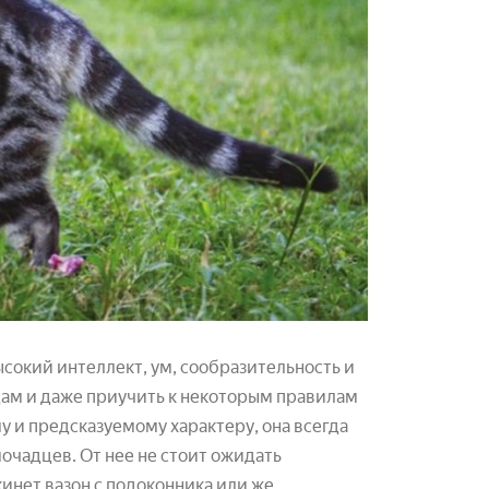
сокий интеллект, ум, сообразительность и
дам и даже приучить к некоторым правилам
у и предсказуемому характеру, она всегда
очадцев. От нее не стоит ожидать
кинет вазон с подоконника или же