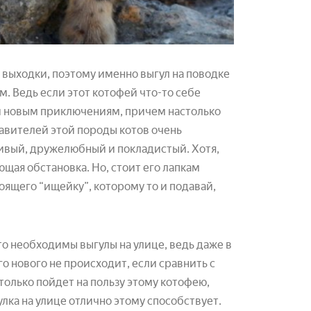
 выходки, поэтому именно выгул на поводке
. Ведь если этот котофей что-то себе
 и новым приключениям, причем настолько
ставителей этой породы котов очень
ивый, дружелюбный и покладистый. Хотя,
ющая обстановка. Но, стоит его лапкам
тоящего “ищейку”, которому то и подавай,
о необходимы выгулы на улице, ведь даже в
го нового не происходит, если сравнить с
 только пойдет на пользу этому котофею,
улка на улице отлично этому способствует.