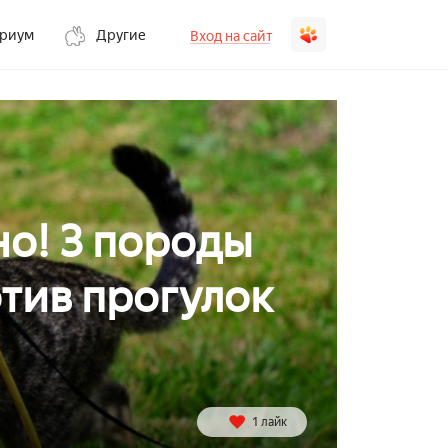
ариум
Другие
Вход на сайт
но! 3 породы
отив прогулок
1 лайк