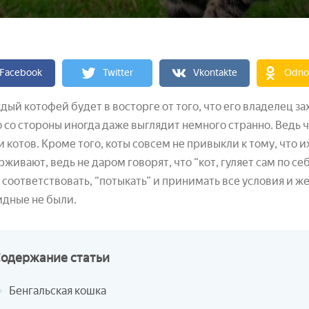
Facebook
Twitter
Vkontakte
Odnok
дый котофей будет в восторге от того, что его владелец за
о со стороны иногда даже выглядит немного странно. Ведь 
 котов. Кроме того, коты совсем не привыкли к тому, что и
живают, ведь не даром говорят, что “кот, гуляет сам по се
 соответствовать, “потыкать” и принимать все условия и ж
идные не были.
Содержание
статьи
Бенгальская кошка