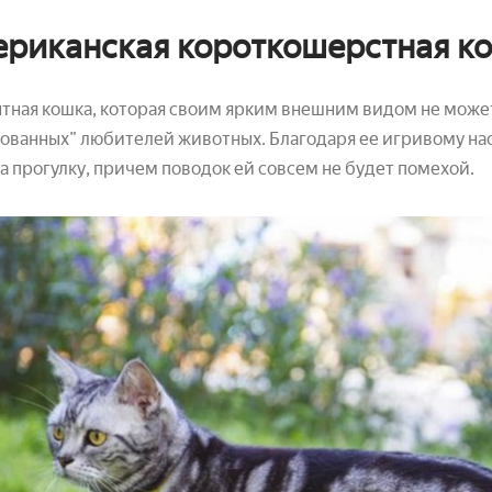
риканская короткошерстная к
тная кошка, которая своим ярким внешним видом не может
ованных” любителей животных. Благодаря ее игривому наст
а прогулку, причем поводок ей совсем не будет помехой.