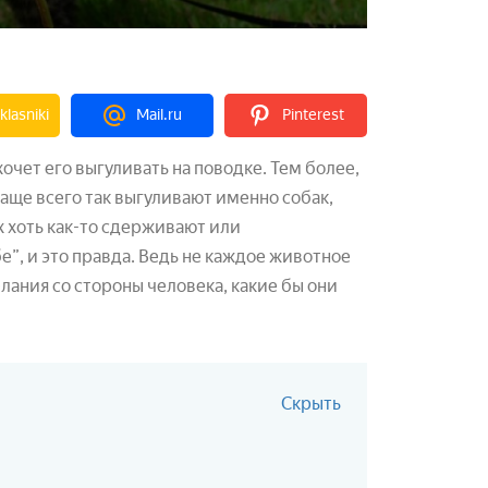
lasniki
Mail.ru
Pinterest
хочет его выгуливать на поводке. Тем более,
чаще всего так выгуливают именно собак,
х хоть как-то сдерживают или
бе”, и это правда. Ведь не каждое животное
елания со стороны человека, какие бы они
Скрыть