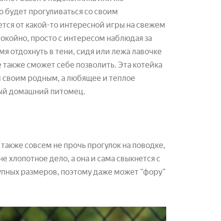
но будет прогуливаться со своим
ется от какой-то интересной игры на свежем
покойно, просто с интересом наблюдая за
мя отдохнуть в тени, сидя или лежа лавочке
е также сможет себе позволить. Эта котейка
м своим родным, а любящее и теплое
ный домашний питомец.
 также совсем не прочь прогулок на поводке,
е хлопотное дело, а она и сама свыкнется с
упных размеров, поэтому даже может “фору”