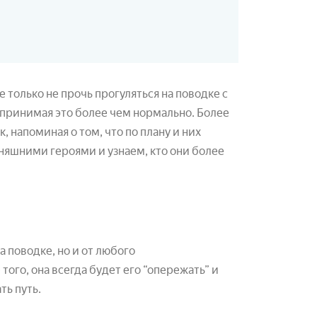
 только не прочь прогуляться на поводке с
спринимая это более чем нормально. Более
 напоминая о том, что по плану и них
дняшними героями и узнаем, кто они более
а поводке, но и от любого
ого, она всегда будет его “опережать” и
ть путь.