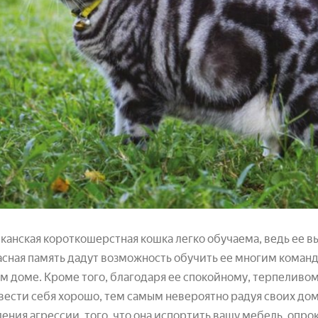
анская короткошерстная кошка легко обучаема, ведь ее вы
сная память дадут возможность обучить ее многим коман
м доме. Кроме того, благодаря ее спокойному, терпеливом
вести себя хорошо, тем самым невероятно радуя своих дом
ения агрессии, того, что она испортить вашу мебель, опро