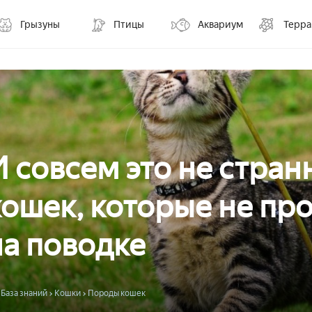
Грызуны
Птицы
Аквариум
Терр
И совсем это не стран
кошек, которые не пр
на поводке
База знаний
Кошки
Породы кошек