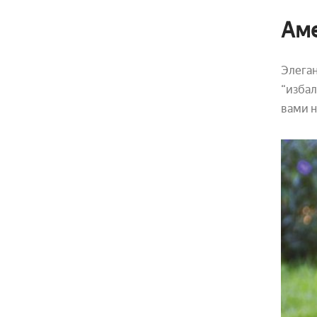
Аме
Элеган
“избал
вами н