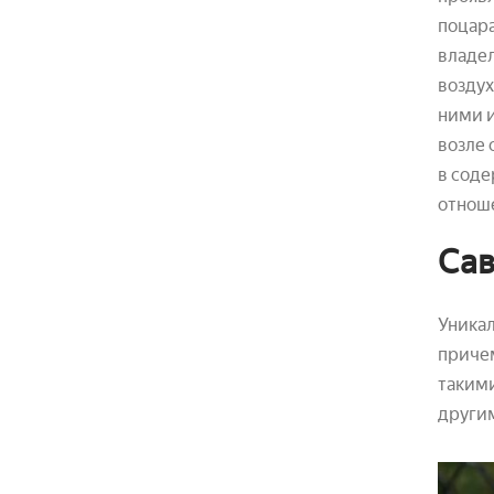
поцара
владел
воздух
ними и
возле 
в соде
отноше
Сав
Уникал
причем
такими
другим