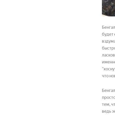
Бенгал
будет 
вздума
быстро
ласков
именно
“косну
что но
Бенгал
просто
тем, ч
ведь э