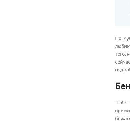
Но, к 
любимы
того, 
сейчас
подро
Бен
Любозн
времяп
бежать