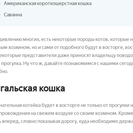
Американская короткошерстная кошка
Саванна
удивлению многих, есть некоторые породы котов, которые не
м хозяином, но и сами от подобного будут в восторге, во
некоторые представители даже приносят владельцу поводок,
 прогулка. Ну что ж, давайте познакомимся с нашими сего
бно.
гальская кошка
ательная котейка будет в восторге не только от прогулки н
ровождения на свежем воздухе со своим хозяином. Кроме т
 вперед, словно показывая дорогу, куда необходимо держа