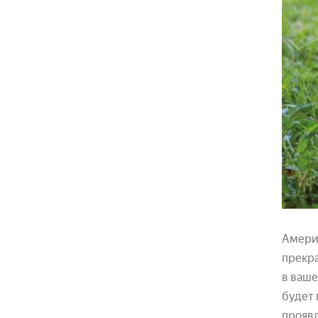
Америк
прекра
в ваше
будет 
проявл