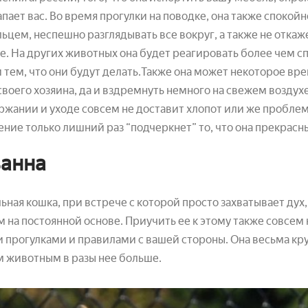
пает вас. Во время прогулки на поводке, она также спокой
ьцем, неспешно разглядывать все вокруг, а также не откаж
е. На других животных она будет реагировать более чем с
 тем, что они будут делать.Также она может некоторое вре
своего хозяина, да и вздремнуть немного на свежем воздух
ржании и уходе совсем не доставит хлопот или же пробле
ние только лишний раз “подчеркнет” то, что она прекрас
анна
ьная кошка, при встрече с которой просто захватывает дух,
 на постоянной основе. Приучить ее к этому также совсем н
 прогулками и правилами с вашей стороны. Она весьма кр
 животным в разы нее больше.