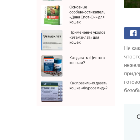
Основные
особенности капель
«Дана Спот-Он» для
кошек
Применение уколов
«Этамзилат» для
кошек
Не каж
что эт
Как давать «Цистон»
кошкам?
нежели
придер
готово
Как правильно давать
кошке «Фуросемид»?
безоб