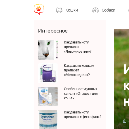
Кошки
Собаки
Интересное
Как давать коту
препарат
«Левомицетин»?
Как давать кошкам
препарат
«Мелоксидил»?
Особенности ушных
капель «Отидез» для
кошек
Как давать коту
препарат «Цистофан»?