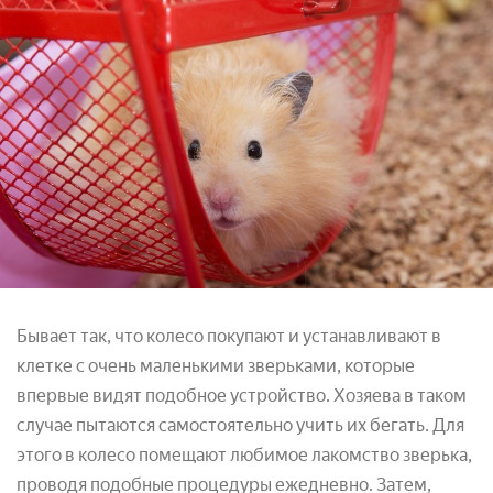
Бывает так, что колесо покупают и устанавливают в
клетке с очень маленькими зверьками, которые
впервые видят подобное устройство. Хозяева в таком
случае пытаются самостоятельно учить их бегать. Для
этого в колесо помещают любимое лакомство зверька,
проводя подобные процедуры ежедневно. Затем,