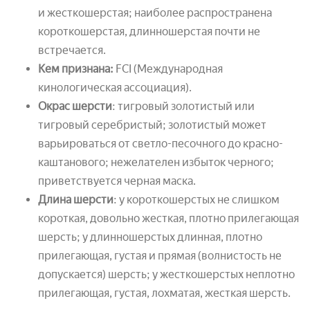
и жесткошерстая; наиболее распространена
короткошерстая, длинношерстая почти не
встречается.
Кем признана:
FCI (Международная
кинологическая ассоциация).
Окрас шерсти
: тигровый золотистый или
тигровый серебристый; золотистый может
варьироваться от светло-песочного до красно-
каштанового; нежелателен избыток черного;
приветствуется черная маска.
Длина шерсти
: у короткошерстых не слишком
короткая, довольно жесткая, плотно прилегающая
шерсть; у длинношерстых длинная, плотно
прилегающая, густая и прямая (волнистость не
допускается) шерсть; у жесткошерстых неплотно
прилегающая, густая, лохматая, жесткая шерсть.