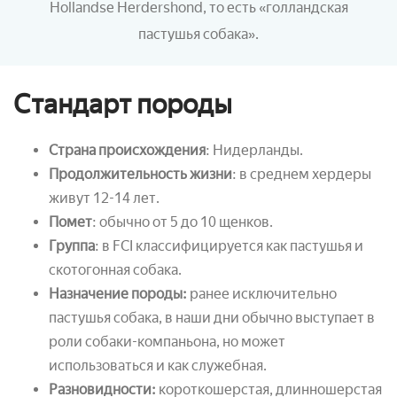
Hollandse Herdershond, то есть
«
голландская
пастушья собака
»
.
Стандарт породы
Страна происхождения
: Нидерланды.
Продолжительность жизни
: в среднем хердеры
живут 12-14 лет.
Помет
: обычно от 5 до 10 щенков.
Группа
: в FCI классифицируется как пастушья и
скотогонная собака.
Назначение породы:
ранее исключительно
пастушья собака, в наши дни обычно выступает в
роли собаки-компаньона, но может
использоваться и как служебная.
Разновидности:
короткошерстая, длинношерстая