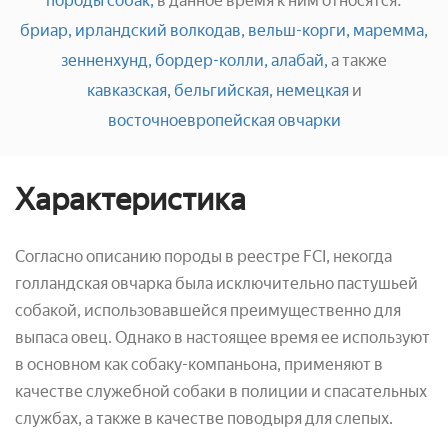
породы собак,
в данное время к ним относятся:
бриар,
ирландский волкодав,
вельш-корги,
маремма,
зенненхунд,
бордер-колли,
алабай,
а также
кавказская,
бельгийская,
немецкая
и
восточноевропейская овчарки
Характеристика
Согласно описанию породы в реестре FCI, некогда
голландская овчарка была исключительно пастушьей
собакой, использовавшейся преимущественно для
выпаса овец. Однако в настоящее время ее используют
в основном как собаку-компаньона, применяют в
качестве служебной собаки в полиции и спасательных
службах, а также в качестве поводыря для слепых.