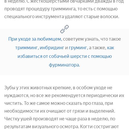
в неделю. С жесткошерстыми овчарками дважды в год
проводят процедуру тримминга, то есть с помощью
специального инструмента удаляют старые волоски.
При уходе за любимцем,
советуем узнать, что такое
тримминг,
инбридинг
и
груминг,
а также,
как
избавиться от собачьей шерсти с помощью
фурминатора.
Зубы у этих животных крепкие, в особом уходе не
нуждаются, но все же рекомендуется периодически их
чистить. То же самое можно сказать про глаза, при
необходимости их очищают от грязи и выделений.
Чистку ушей производят не чаще раза в неделю, по
результатам визуального осмотра. Когти состригают