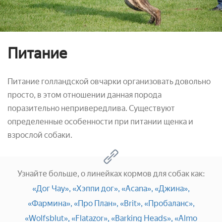
Питание
Питание голландской овчарки организовать довольно
просто, в этом отношении данная порода
поразительно непривередлива. Существуют
определенные особенности при питании щенка и
взрослой собаки.
Узнайте больше, о линейках кормов для собак как:
«Дог Чау»,
«Хэппи дог»,
«Acana»,
«Джина»,
«Фармина»,
«Про План»,
«Brit»,
«Пробаланс»,
«Wolfsblut»,
«Flatazor»,
«Barking Heads»,
«Almo