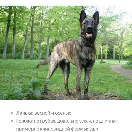
Линька
: весной и осенью.
Голова
: не грубая, довольно узкая, не длинная,
примерно клиновидной формы; уши