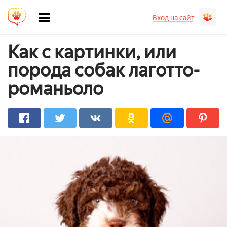
Вход на сайт
Как с картинки, или
порода собак лаготто-
романьоло