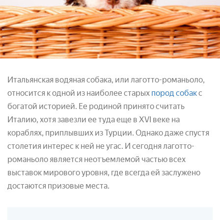
Итальянская водяная собака, или лаготто-романьоло,
относится к одной из наиболее старых
пород собак
с
богатой историей. Ее родиной принято считать
Италию, хотя завезли ее туда еще в XVI веке на
кораблях, приплывших из Турции. Однако даже спустя
столетия интерес к ней не угас. И сегодня лаготто-
романьоло является неотъемлемой частью всех
выставок мирового уровня, где всегда ей заслужено
достаются призовые места.