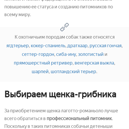
повышению ее статуса и созданию питомников по
всему миру.
К охотничьим породам собак также относятся
ягдтерьер
,
кокер-спаниель
,
дратхаар
,
русская гончая
,
сеттер-гордон
,
сиба-ину
,
золотистый
и
прямошерстный ретривер
,
венгерская выжла
,
шарпей
,
шотландский терьер
.
Выбираем щенка-грибника
За приобретением щенка лаготто-романьоло лучше
всего обратиться в
профессиональный питомник
.
Поскольку в таких питомниках собачьи детеныши