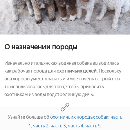
О назначении породы
Изначально итальянская водяная собака выводилась
как рабочая порода для
охотничьих целей
. Поскольку
она хорошо умеет плавать и имеет очень острый нюх,
то использовалась для того, чтобы приносить
охотникам из воды подстреленную дичь.
Узнайте больше об
охотничьих породах собак
:
часть
1
,
часть 2
,
часть 3
,
часть 4
,
часть 5
.