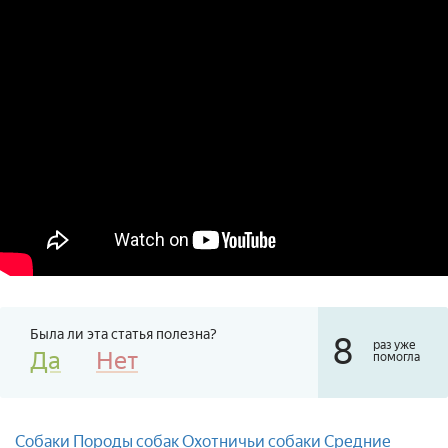
Была ли эта статья полезна?
8
раз уже
Да
Нет
помогла
Собаки
Породы собак
Охотничьи собаки
Средние