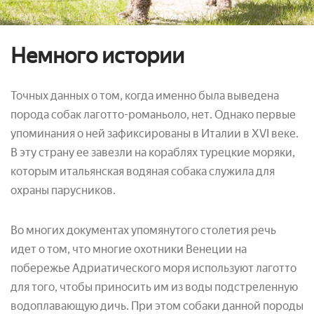
Немного истории
Точных данных о том, когда именно была выведена
порода собак лаготто-романьоло, нет. Однако первые
упоминания о ней зафиксированы в Италии в XVI веке.
В эту страну ее завезли на кораблях турецкие моряки,
которым итальянская водяная собака служила для
охраны парусников.
Во многих документах упомянутого столетия речь
идет о том, что многие охотники Венеции на
побережье Адриатического моря используют лаготто
для того, чтобы приносить им из воды подстреленную
водоплавающую дичь. При этом собаки данной породы