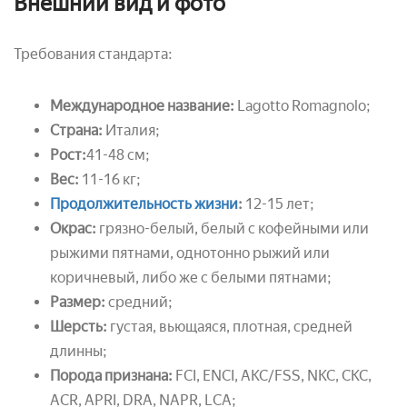
Внешний вид и фото
Требования стандарта:
Международное название:
Lagotto Romagnolo;
Страна:
Италия;
Рост:
41-48 см;
Вес:
11-16 кг;
Продолжительность жизни
:
12-15 лет;
Окрас:
грязно-белый, белый с кофейными или
рыжими пятнами, однотонно рыжий или
коричневый, либо же с белыми пятнами;
Размер:
средний;
Шерсть:
густая, вьющаяся, плотная, средней
длинны;
Порода признана:
FCI, ENCI, AKC/FSS, NKC, CKC,
ACR, APRI, DRA, NAPR, LCA;