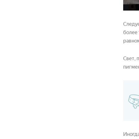
Следуе
более 
равном
Свет, 
пигмен
Иногда