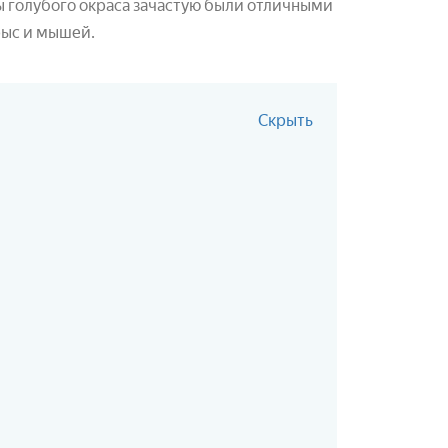
 голубого окраса зачастую были отличными
рыс и мышей.
Скрыть