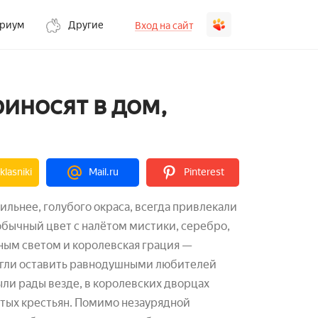
ариум
Другие
Вход на сайт
риносят в дом,
lasniki
Mail.ru
Pinterest
ильнее, голубого окраса, всегда привлекали
бычный цвет с налётом мистики, серебро,
ным светом и королевская грация —
могли оставить равнодушными любителей
ыли рады везде, в королевских дворцах
стых крестьян. Помимо незаурядной