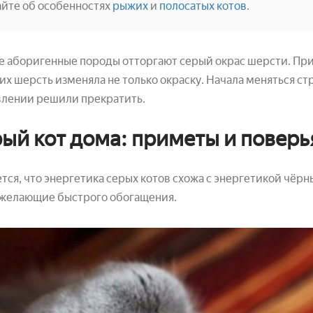
айте об особенностях
рыжих
и
полосатых котов
.
 аборигенные породы отторгают серый окрас шерсти. При 
 их шерсть изменяла не только окраску. Начала меняться ст
влении решили прекратить.
ый кот дома: приметы и поверь
тся, что энергетика серых котов схожа с энергетикой чёрн
 желающие быстрого обогащения.