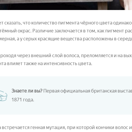
т сказать, что количество пигмента чёрного цвета одинаков
тёмный окрас. Различие заключается в том, как пигмент р
ерная, а у серых красящие вещества расположены в серед
проходя через внешний слой волоса, преломляется и на вых
та влияет также на интенсивность цвета.
Знаете ли вы?
Первая официальная британская выстав
1871 года.
 встречается генная мутация, при которой кончики волос 