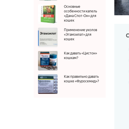
Основные
особенности капель
«Дана Спот-Он» для
кошек
Применение уколов
«Этамзилат» для
кошек
Как давать «Цистон»
кошкам?
Как правильно давать
кошке «Фуросемид»?