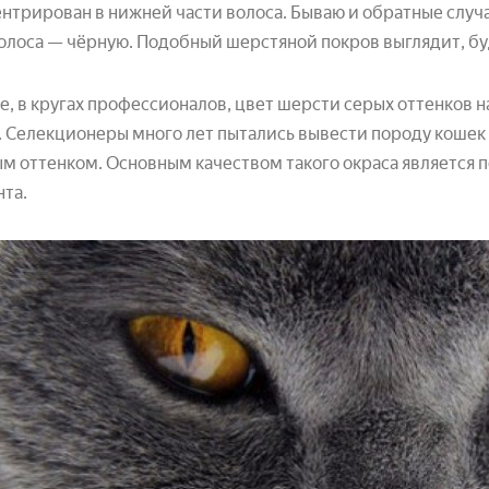
нтрирован в нижней части волоса. Бываю и обратные случ
олоса — чёрную. Подобный шерстяной покров выглядит, б
, в кругах профессионалов, цвет шерсти серых оттенков н
 Селекционеры много лет пытались вывести породу кошек
м оттенком. Основным качеством такого окраса является п
та.