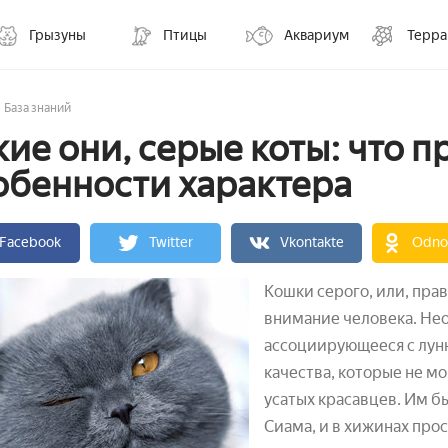
Грызуны
Птицы
Аквариум
Терр
База знаний
кие они, серые коты: что п
обенности характера
Facebook
Twitter
Vkontakte
Odnok
Кошки серого, или, прав
внимание человека. Нео
ассоциирующееся с лун
качества, которые не 
усатых красавцев. Им б
Сиама, и в хижинах про