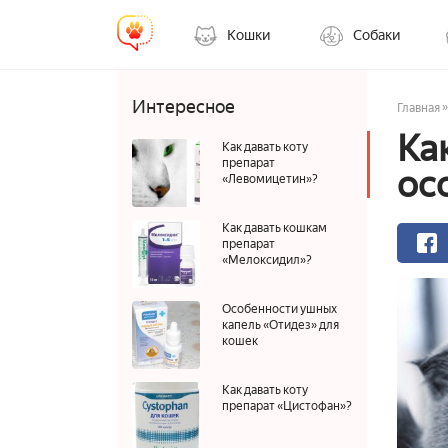
Кошки
Собаки
Интересное
»
Главная
Ка
Как давать коту
препарат
ос
«Левомицетин»?
Как давать кошкам
препарат
«Мелоксидил»?
Особенности ушных
капель «Отидез» для
кошек
Как давать коту
препарат «Цистофан»?