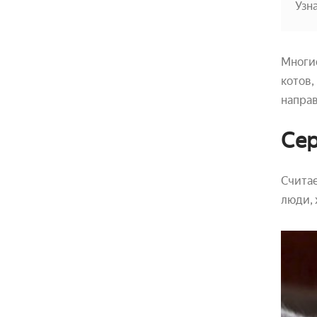
Узн
Многие
котов,
напра
Сер
Считае
люди,