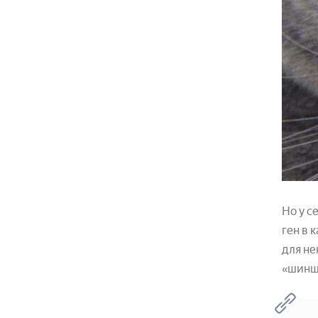
Но у с
ген в 
для не
«шинши