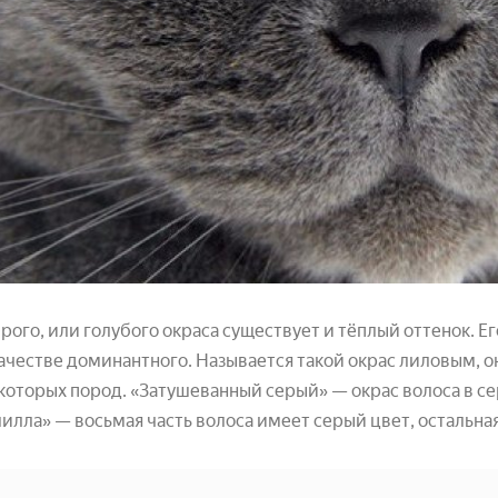
ерого, или голубого окраса существует и тёплый оттенок.
качестве доминантного. Называется такой окрас лиловым, о
которых пород. «Затушеванный серый» — окрас волоса в серы
лла» — восьмая часть волоса имеет серый цвет, остальна