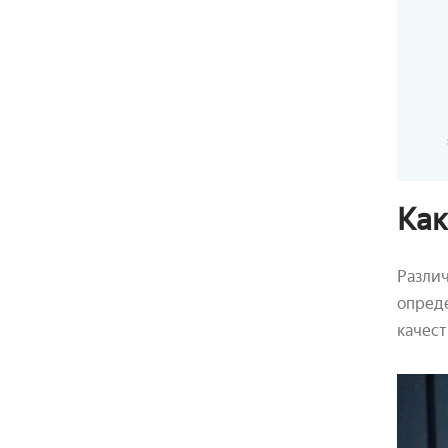
Как
Разли
опреде
качест