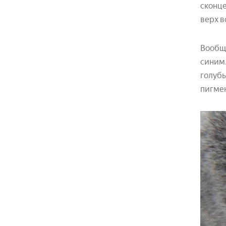
сконце
верх в
Вообще
синим.
голубы
пигмен