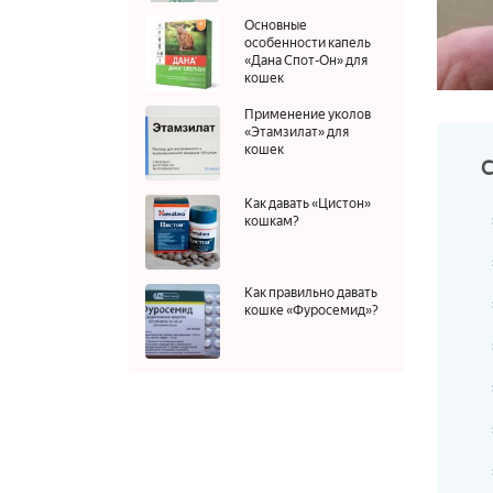
Основные
особенности капель
«Дана Спот-Он» для
кошек
Применение уколов
«Этамзилат» для
кошек
Как давать «Цистон»
кошкам?
Как правильно давать
кошке «Фуросемид»?