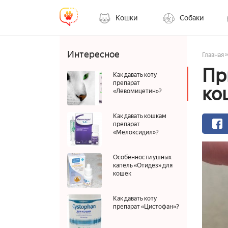
Кошки
Собаки
Интересное
»
Главная
Пр
Как давать коту
препарат
ко
«Левомицетин»?
Как давать кошкам
препарат
«Мелоксидил»?
Особенности ушных
капель «Отидез» для
кошек
Как давать коту
препарат «Цистофан»?