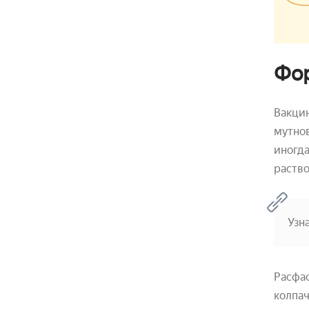
Фор
Вакцин
мутнов
иногда
раство
Узн
Расфас
колпач