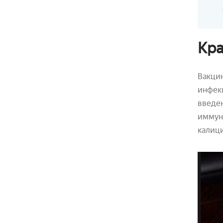
Кра
Вакци
инфекц
введен
иммуни
калици