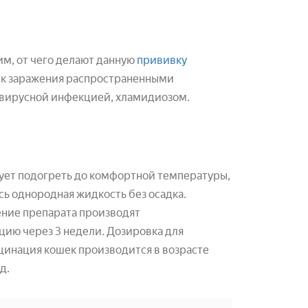
м, от чего делают данную
прививку
ск заражения распространенными
ивирусной инфекцией, хламидиозом.
едует подогреть до комфортной температуры,
ась однородная жидкость без осадка.
ение препарата производят
цию через 3 недели. Дозировка для
кцинация кошек производится в возрасте
д.