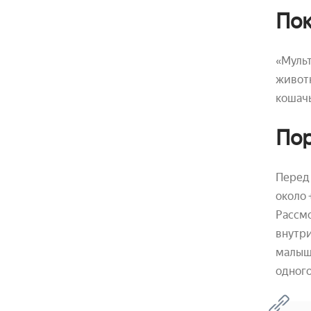
Пок
«Мульт
животн
кошач
Пор
Перед 
около 
Рассмо
внутр
малыше
одного