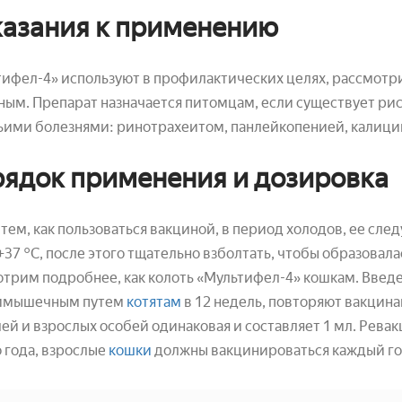
азания к применению
ифел-4» используют в профилактических целях, рассмотри
ым. Препарат назначается питомцам, если существует ри
ьими болезнями: ринотрахеитом, панлейкопенией, калиц
ядок применения и дозировка
тем, как пользоваться вакциной, в период холодов, ее сл
+37 °С, после этого тщательно взболтать, чтобы образовал
трим подробнее, как колоть «Мультифел-4» кошкам. Введ
имышечным путем
котятам
в 12 недель, повторяют вакцина
й и взрослых особей одинаковая и составляет 1 мл. Рева
 года, взрослые
кошки
должны вакцинироваться каждый го