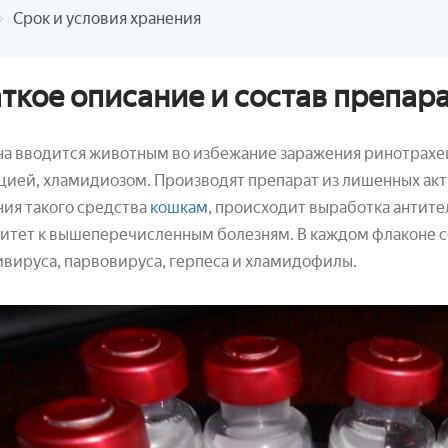
Срок и условия хранения
ткое описание и состав препар
на вводится животным во избежание заражения ринотрахе
ией, хламидиозом. Производят препарат из лишенных ак
ия такого средства
кошкам
, происходит выработка антит
тет к вышеперечисленным болезням. В каждом флаконе со
вируса, парвовируса, герпеса и хламидофилы.