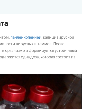
ата
итом,
панлейкопенией
, калицивирусной
тивности вирусных штаммов. После
ел в организме и формируется устойчивый
держится одна доза, которая состоит из