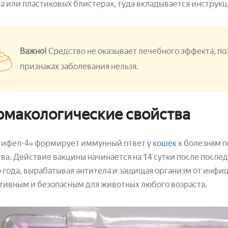
а или пластиковых блистерах, туда вкладывается инструкц
Важно!
Средство не оказывает лечебного эффекта, 
признаках заболевания нельзя.
макологические свойства
тифел-4» формирует иммунный ответ у
кошек
к болезням п
ва. Действие вакцины начинается на 14 сутки после после
 года, вырабатывая антитела и защищая организм от инфи
ивным и безопасным для животных любого возраста.