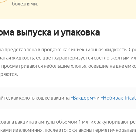
болезнями.
ма выпуска и упаковка
а представлена в продаже как инъекционная жидкость. Сре
атая жидкость, ее цвет характеризуется светло-желтым ил
 просматриваются небольшие хлопья, осевшие на дне емк
ряются.
айте, как колоть кошке вакцина
«Вакдерм»
и
«Нобивак Tricat
ована вакцина в ампулы объемом 1 мл, их закупоривают 
ками из алюминия, после этого флаконы герметично запаив