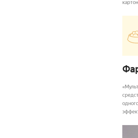
картон
Фар
«Муль
средст
одного
эффект