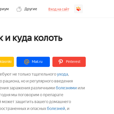
ариум
Другие
Вход на сайт
 и куда колоть
lasniki
Mail.ru
Pinterest
буют не только тщательного
ухода
,
 рациона, но и регулярного введения
ения заражения различными
болезнями
или
годня мы поговорим о препарате
й может защитить вашего домашнего
ространенных и опасных
болезней
, и