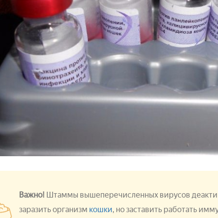
Важно!
Штаммы вышеперечисленных вирусов деактив
заразить организм
кошки
, но заставить работать им