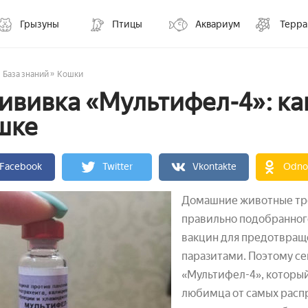
Грызуны
Птицы
Аквариум
Терр
»
База знаний
Кошки
ививка «Мультифел-4»: как
шке
Facebook
Twitter
Vkontakte
Odnok
Домашние животные тре
правильно подобранного
вакцин для предотвращ
паразитами. Поэтому се
«Мультифел-4», которы
любимца от самых расп