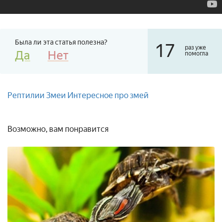
Была ли эта статья полезна?
17
раз уже
Да
Нет
помогла
Рептилии
Змеи
Интересное про змей
Возможно, вам понравится