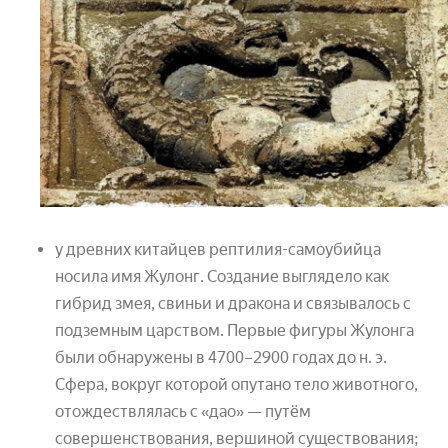
у древних китайцев рептилия-самоубийца
носила имя Жулонг. Создание выглядело как
гибрид змея, свиньи и дракона и связывалось с
подземным царством. Первые фигуры Жулонга
были обнаружены в 4700–2900 годах до н. э.
Сфера, вокруг которой опутано тело животного,
отождествлялась с «дао» — путём
совершенствования, вершиной существования;