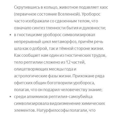
Скрутившись в кольцо, животное подавляет хаос
(первичное состояние Вселенной). Уроборос
часто изображали со сдвоенным телом, что
означало синтез тленности бытия и духовности;
в гностицизме уроборос символизировал
непрерывный цикл метаморфоз, причём речь
шла как о доброй, так и тёмной стороне жизни.
Как сообщает нам один из гностических трудов,
тело рептилии сложено из 12 частей,
олицетворяющих месяцы года и
астрологические фазы жизни. Прихожане ряда
офитских общин боготворили уробороса,
полагая, что он подарил человечеству знание;
среди алхимиков рептилия-самоубийца
символизировала видоизменение химических
элементов. Натурфилософы полагали, что