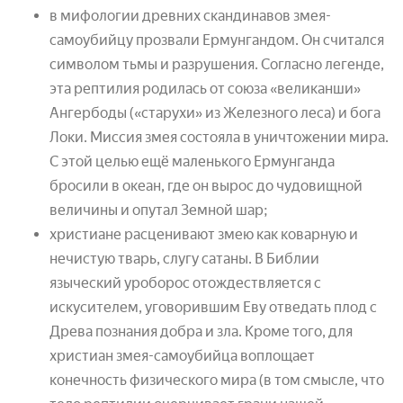
в мифологии древних скандинавов змея-
самоубийцу прозвали Ермунгандом. Он считался
символом тьмы и разрушения. Согласно легенде,
эта рептилия родилась от союза «великанши»
Ангербоды («старухи» из Железного леса) и бога
Локи. Миссия змея состояла в уничтожении мира.
С этой целью ещё маленького Ермунганда
бросили в океан, где он вырос до чудовищной
величины и опутал Земной шар;
христиане расценивают змею как коварную и
нечистую тварь, слугу сатаны. В Библии
языческий уроборос отождествляется с
искусителем, уговорившим Еву отведать плод с
Древа познания добра и зла. Кроме того, для
христиан змея-самоубийца воплощает
конечность физического мира (в том смысле, что