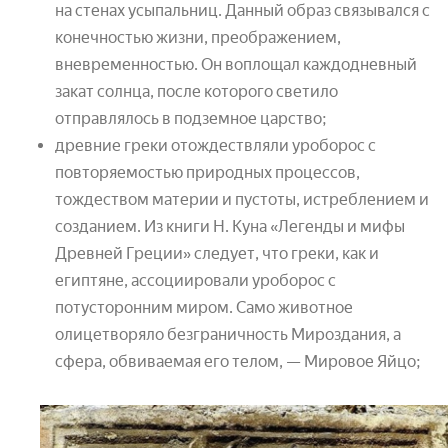
на стенах усыпальниц. Данный образ связывался с
конечностью жизни, преображением,
вневременностью. Он воплощал каждодневный
закат солнца, после которого светило
отправлялось в подземное царство;
древние греки отождествляли уроборос с
повторяемостью природных процессов,
тождеством материи и пустоты, истреблением и
созданием. Из книги Н. Куна «Легенды и мифы
Древней Греции» следует, что греки, как и
египтяне, ассоциировали уроборос с
потусторонним миром. Само животное
олицетворяло безграничность Мироздания, а
сфера, обвиваемая его телом, — Мировое Яйцо;