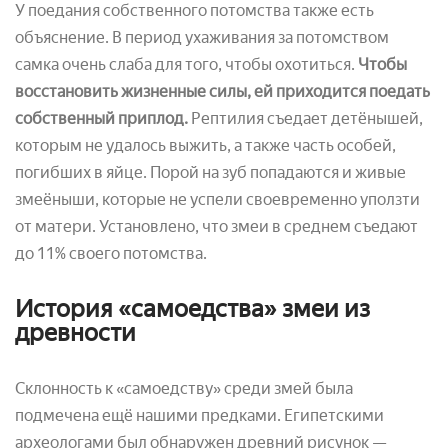
У поедания собственного потомства также есть
объяснение. В период ухаживания за потомством
самка очень слаба для того, чтобы охотиться.
Чтобы
восстановить жизненные силы, ей приходится поедать
собственный приплод.
Рептилия съедает детёнышей,
которым не удалось выжить, а также часть особей,
погибших в яйце. Порой на зуб попадаются и живые
змеёныши, которые не успели своевременно уползти
от матери. Установлено, что змеи в среднем съедают
до 11% своего потомства.
История «самоедства» змеи из
древности
Склонность к «самоедству» среди змей была
подмечена ещё нашими предками. Египетскими
археологами был обнаружен древний рисунок —