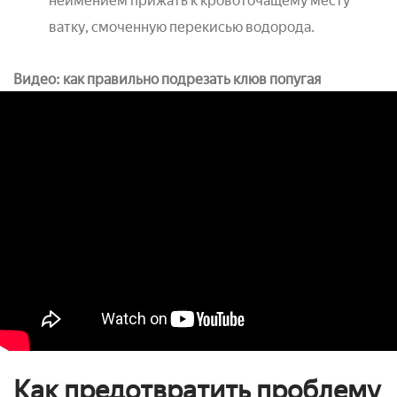
неимением прижать к кровоточащему месту
ватку, смоченную перекисью водорода.
Видео: как правильно подрезать клюв попугая
Как предотвратить проблему