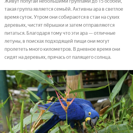
Живут попугаи небольшими группами до 15 особей,
такая группа является семьёй. Активны ара в светлое
время суток. Утром они собираются в стаи на сухих
деревьях, чистят пёрышки и затем отправляются
питаться. Благодаря тому что эти ара — отличные
летуны, в поисках подходящей пищи они могут
пролететь много километров. В дневное время они
сидят на деревьях, прячась от палящего солнца.