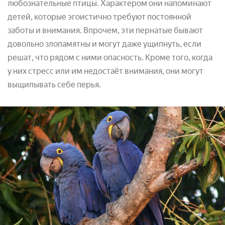
любознательные птицы. Характером они напоминают
детей, которые эгоистично требуют постоянной
заботы и внимания. Впрочем, эти пернатые бывают
довольно злопамятны и могут даже ущипнуть, если
решат, что рядом с ними опасность. Кроме того, когда
у них стресс или им недостаёт внимания, они могут
выщипывать себе перья.