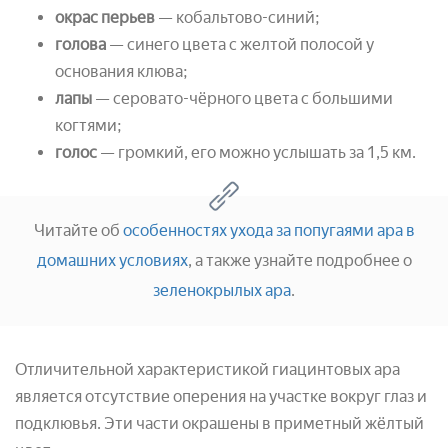
окрас перьев
— кобальтово-синий;
голова
— синего цвета с желтой полосой у
основания клюва;
лапы
— серовато-чёрного цвета с большими
когтями;
голос
— громкий, его можно услышать за 1,5 км.
Читайте об
особенностях ухода за попугаями ара в
домашних условиях
, а также узнайте подробнее о
зеленокрылых ара
.
Отличительной характеристикой гиацинтовых ара
является отсутствие оперения на участке вокруг глаз и
подклювья. Эти части окрашены в приметный жёлтый