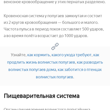
венозное кровообращение у этих пернатых разделено.
Кровеносная система у попугаев замкнутая и состоит
из 2 кругов кровообращения — большого и малого.
Частота пульса в период покоя составляет 500 ударов,
а во время полёта возрастает до 1000 ударов.
Узнайте,
как кормить
,
какого ухода требуют
,
как
продлить жизнь волнистых попугаев
,
как разводить
волнистых попугаев дома
,
как заботится о птенцах
волнистых попугаев
.
Пищеварительная система
Органы пищеварения волнистого попугайчика