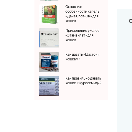
Основные
особенности капель
«Дана Спот-Он» для
кошек
Применение уколов
«Этамзилат» для
кошек
Как давать «Цистон»
кошкам?
Как правильно давать
кошке «Фуросемид»?