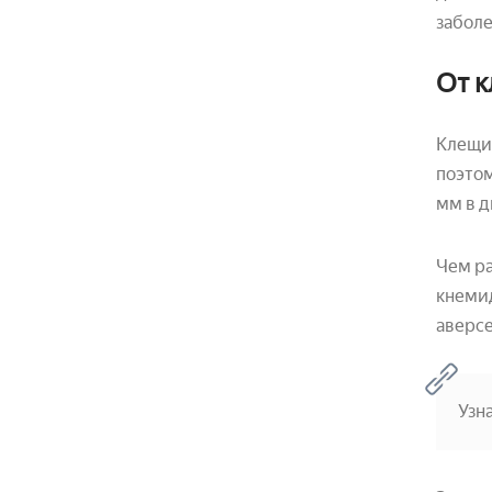
заболе
От 
Клещи 
поэтом
мм в д
Чем ра
кнемид
аверсе
Узн