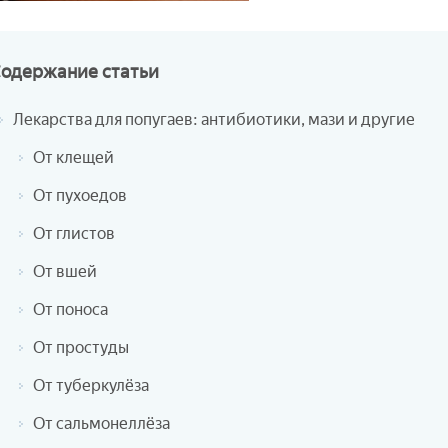
Содержание
статьи
Лекарства для попугаев: антибиотики, мази и другие
От клещей
От пухоедов
От глистов
От вшей
От поноса
От простуды
От туберкулёза
От сальмонеллёза