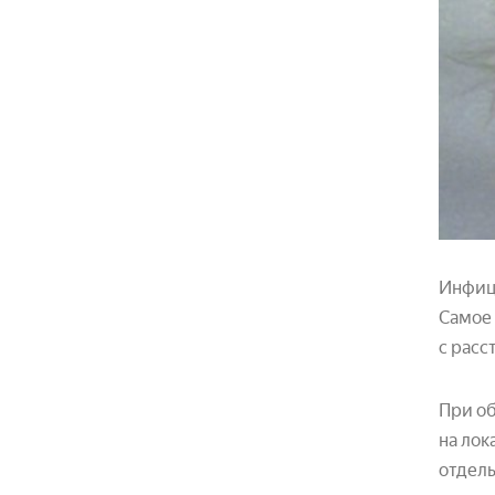
Инфиц
Самое 
с расс
При об
на лок
отдель