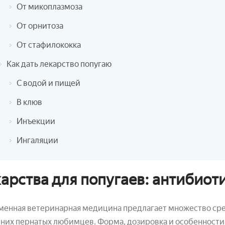
От микоплазмоза
От орнитоза
От стафилококка
Как дать лекарство попугаю
С водой и пищей
В клюв
Инъекции
Ингаляции
арства для попугаев: антибиоти
менная ветеринарная медицина предлагает множество сре
их пернатых любимцев. Форма, дозировка и особенности 