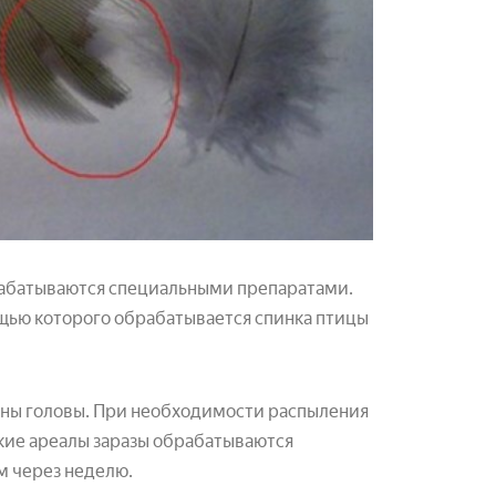
рабатываются специальными препаратами.
щью которого обрабатывается спинка птицы
ганы головы. При необходимости распыления
акие ареалы заразы обрабатываются
м через неделю.