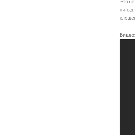
Это не
пять д
клещей
Видео: