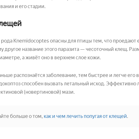
вания и его стадии.
клещей
рода Knemidocoptes опасны для птицы тем, что проедают е
у другое название этого паразита — чесоточный клещ. Раз
иаметре, а живёт оно в верхнем слое кожи.
ньше распознаётся заболевание, тем быстрее и легче его в
окоптоз способен вызвать летальный исход. Эффективно 
ктиновой (новертиновой) мази.
айте больше о том,
как и чем лечить попугая от клещей
.