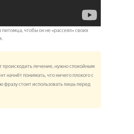
 питомца, чтобы он не «рассеял» своих
я.
ет происходить лечение, нужно спокойным
нт начнёт понимать, что ничего плохого с
ую фразу стоит использовать лишь перед