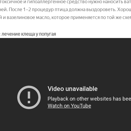
токсичное и гипоаллергенное средство нужно наносить ва
ней. После 1–2 процедур птица должна выздороветь. Хоро
 и вазелиновое масло, которое применяется по той же схем
 лечение клеща у попугая