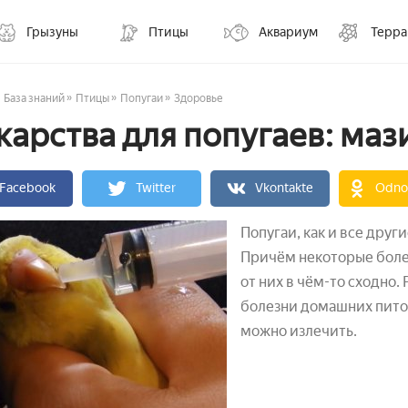
Грызуны
Птицы
Аквариум
Терр
»
»
»
База знаний
Птицы
Попугаи
Здоровье
карства для попугаев: маз
Facebook
Twitter
Vkontakte
Odnok
Попугаи, как и все друг
Причём некоторые болез
от них в чём-то сходно
болезни домашних пито
можно излечить.