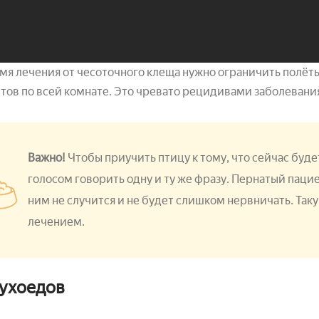
мя лечения от чесоточного клеща нужно ограничить полёты
тов по всей комнате. Это чревато рецидивами заболевани
Важно!
Чтобы приучить птицу к тому, что сейчас буд
голосом говорить одну и ту же фразу. Пернатый пацие
ним не случится и не будет слишком нервничать. Так
лечением.
пухоедов