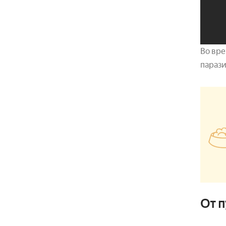
Во вре
парази
От 