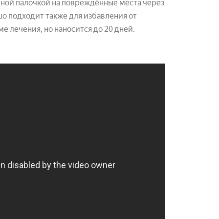
тной палочкой на повреждённые места через
шо подходит также для избавления от
е лечения, но наносится до 20 дней.