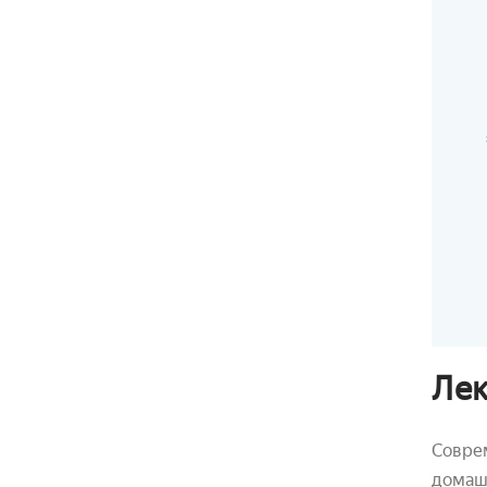
Лек
Совре
домашн