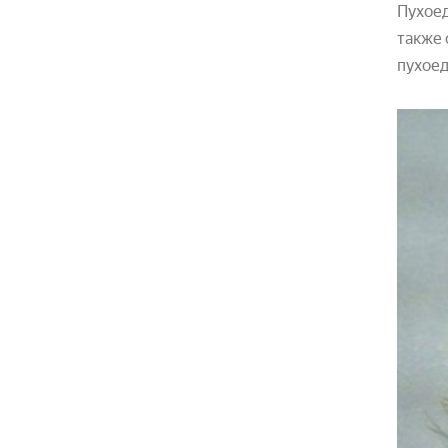
Пухоед
также 
пухоед