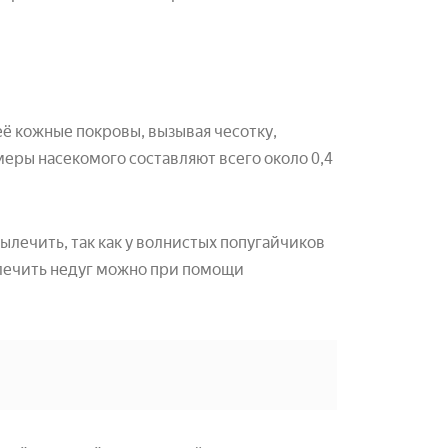
ё кожные покровы, вызывая чесотку,
меры насекомого составляют всего около 0,4
ылечить, так как у волнистых попугайчиков
лечить недуг можно при помощи