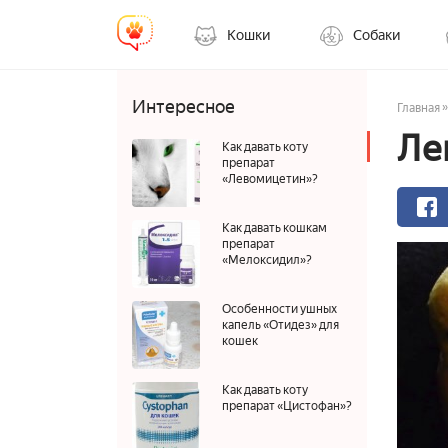
Кошки
Собаки
Интересное
»
Главная
Ле
Как давать коту
препарат
«Левомицетин»?
Как давать кошкам
препарат
«Мелоксидил»?
Особенности ушных
капель «Отидез» для
кошек
Как давать коту
препарат «Цистофан»?